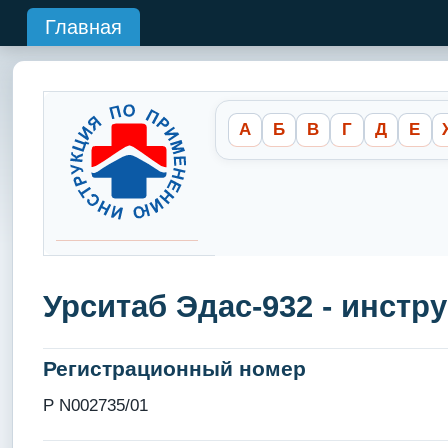
Главная
А
Б
В
Г
Д
Е
Урситаб Эдас-932 - инст
Регистрационный номер
Р N002735/01