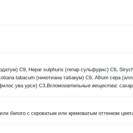
датум) С9, Hepar sulphuris (гепар сульфурис) С6, Stryc
cotiana tabacum (никотиана табакум) С6, Allium сера (алли
филос ува урси) С3.
Вспомогательные вещества
: сахар
ли белого с сероватым или кремоватым оттенком цвета