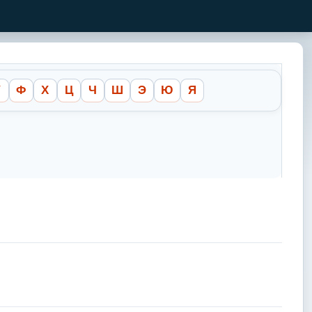
У
Ф
Х
Ц
Ч
Ш
Э
Ю
Я