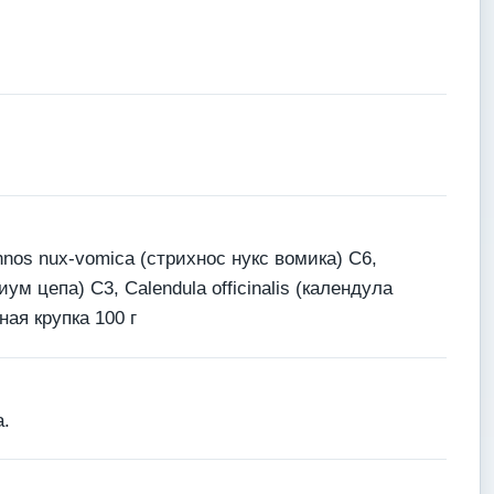
hnos nux-vomica (стрихнос нукс вомика) С6,
ум цепа) С3, Calendula officinalis (календула
ная крупка 100 г
.