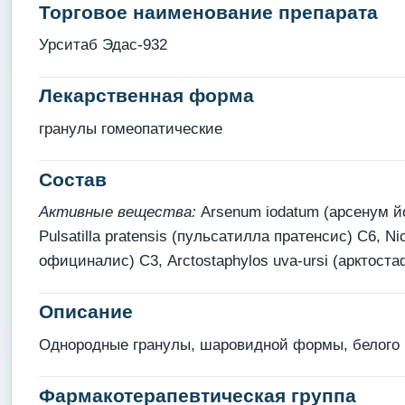
Торговое наименование препарата
Урситаб Эдас-932
Лекарственная форма
гранулы гомеопатические
Состав
Активные вещества:
Arsenum iodatum (арсенум йо
Pulsatilla pratensis (пульсатилла пратенсис) С6, Ni
официналис) С3, Arctostaphylos uva-ursi (арктоста
Описание
Однородные гранулы, шаровидной формы, белого и
Фармакотерапевтическая группа