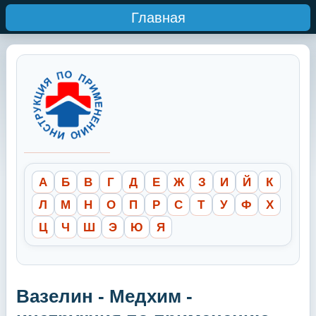
Главная
А
Б
В
Г
Д
Е
Ж
З
И
Й
К
Л
М
Н
О
П
Р
С
Т
У
Ф
Х
Ц
Ч
Ш
Э
Ю
Я
Вазелин - Медхим -