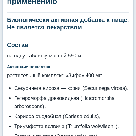
применению
Биологически активная добавка к пище.
Не является лекарством
Состав
на одну таблетку массой 550 мг:
Активные вещества
растительный комплекс «Зифо» 400 мг:
Секуринега вироза — корни (Securinega virosa),
Гeтeроморфа древовидная (Hctcromorpha
arborescens),
Карисса съедобная (Carissa edulis),
Триумфетта велвича (Triumfella welwilschii),