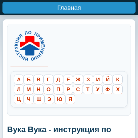
Главная
А
Б
В
Г
Д
Е
Ж
З
И
Й
К
Л
М
Н
О
П
Р
С
Т
У
Ф
Х
Ц
Ч
Ш
Э
Ю
Я
Вука Вука - инструкция по