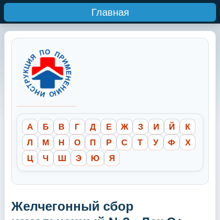
Главная
А
Б
В
Г
Д
Е
Ж
З
И
Й
К
Л
М
Н
О
П
Р
С
Т
У
Ф
Х
Ц
Ч
Ш
Э
Ю
Я
Желчегонный сбор