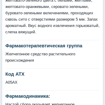
желтовато-зеленого цвета с белыми, желтыми,
желтовато-оранжевыми, серовато-зелеными,
буровато-зелеными включениями, проходящих
сквозь сито с отверстиями размером 5 мм. Запах
ароматный. Вкус водного извлечения горьковатый,
слегка вяжущий.
Фармакотерапевтическая группа
Желчегонное средство растительного
происхождения
Код АТХ
A05AX
Фармакодинамика:
Настой сбора оказывает желчегонное,